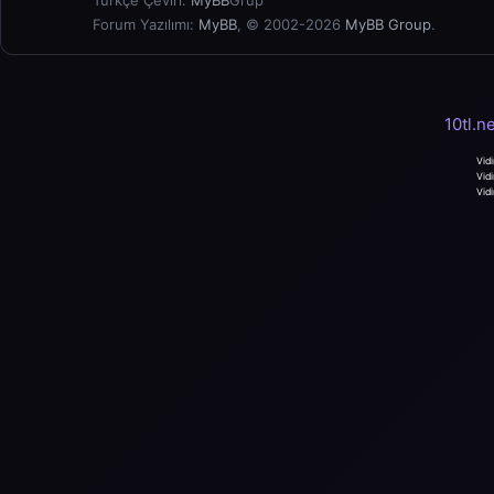
Türkçe Çeviri:
MyBB
Grup
Forum Yazılımı:
MyBB
, © 2002-2026
MyBB Group
.
10tl.n
Vidi
Vidi
Vidi