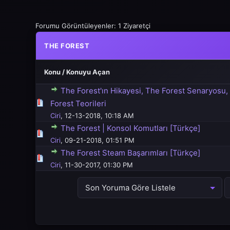
Forumu Görüntüleyenler: 1 Ziyaretçi
THE FOREST
Konu
/
Konuyu Açan
The Forest'ın Hikayesi, The Forest Senaryosu,
 üzerinden 0 Oy - Toplam Ortalama 0 Oy Verilmiş
1
2
3
4
5
Forest Teorileri
Ciri
,
12-13-2018, 10:18 AM
The Forest | Konsol Komutları [Türkçe]
 üzerinden 0 Oy - Toplam Ortalama 0 Oy Verilmiş
1
2
3
4
5
Ciri
,
09-21-2018, 01:51 PM
The Forest Steam Başarımları [Türkçe]
 üzerinden 0 Oy - Toplam Ortalama 0 Oy Verilmiş
1
2
3
4
5
Ciri
,
11-30-2017, 01:30 PM