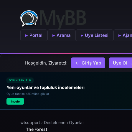
Portal
Arama
Üye Listesi
Aja
Hoşgeldin, Ziyaretçi:
Giriş Yap
Üye Ol
OYUN TANITIM
Yeni oyunlar ve topluluk incelemeleri
Oyun tanıtım bölümüne göz at
İncele
wtsupport
›
Desteklenen Oyunlar
The Forest