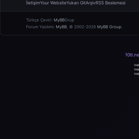
İletişim
Your Website
Yukarı Git
Arşiv
RSS Beslemesi
Türkçe Çeviri:
MyBB
Grup
Forum Yazılımı:
MyBB
, © 2002-2026
MyBB Group
.
10tl.n
Vidi
Vidi
Vidi