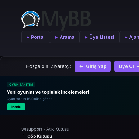
Portal
Arama
Üye Listesi
Aja
Hoşgeldin, Ziyaretçi:
Giriş Yap
Üye Ol
OYUN TANITIM
Yeni oyunlar ve topluluk incelemeleri
Oyun tanıtım bölümüne göz at
İncele
wtsupport
›
Atık Kutusu
Çöp Kutusu