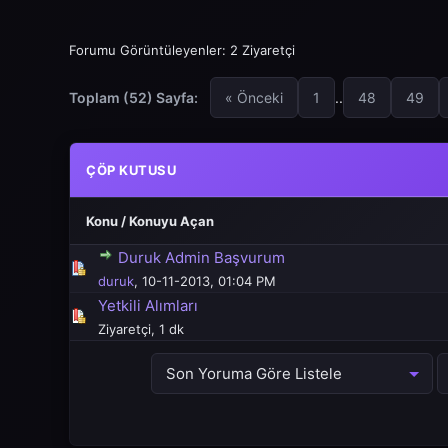
Forumu Görüntüleyenler: 2 Ziyaretçi
Toplam (52) Sayfa:
« Önceki
1
..
48
49
ÇÖP KUTUSU
Konu
/
Konuyu Açan
Duruk Admin Başvurum
5 üzerinden 0 Oy - Toplam Ortalama 0 Oy Verilmiş
1
2
3
4
5
duruk
,
10-11-2013, 01:04 PM
Yetkili Alımları
5 üzerinden 0 Oy - Toplam Ortalama 0 Oy Verilmiş
1
2
3
4
5
Ziyaretçi,
1 dk