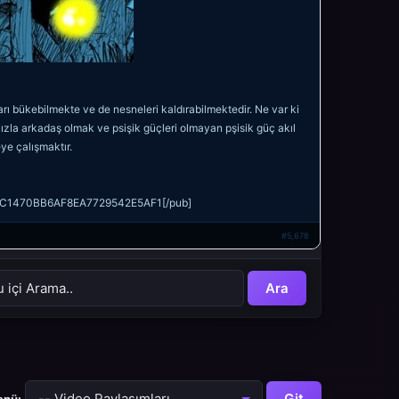
rı bükebilmekte ve de nesneleri kaldırabilmektedir. Ne var ki
 kızla arkadaş olmak ve psişik güçleri olmayan pşisik güç akıl
e çalışmaktır.
C1470BB6AF8EA7729542E5AF1[/pub]
#5,678