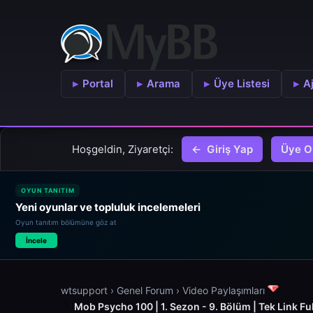
Portal
Arama
Üye Listesi
A
Hoşgeldin, Ziyaretçi:
Giriş Yap
Üye O
OYUN TANITIM
Yeni oyunlar ve topluluk incelemeleri
Oyun tanıtım bölümüne göz at
İncele
wtsupport
›
Genel Forum
›
Video Paylaşımları
Mob Psycho 100 | 1. Sezon - 9. Bölüm | Tek Link Ful