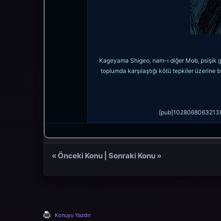
Kageyama Shigeo, nam-ı diğer Mob, psişik güç
toplumda karşılaştığı kötü tepkiler üzerine b
[pub]102806806321
«
Önceki Konu
|
Sonraki Konu
»
Konuyu Yazdır