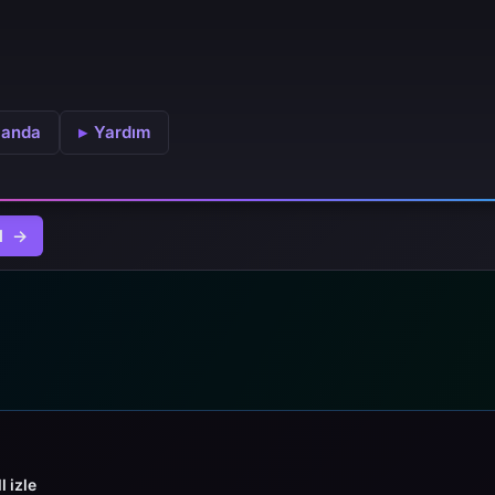
janda
Yardım
l
l izle