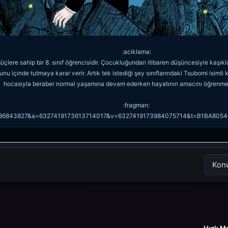
:aciklama:
lere sahip bir 8. sınıf öğrencisidir. Çocukluğundan itibaren düşüncesiyle kaşıkla
unu içinde tutmaya karar verir. Artık tek istediği şey sınıflarındaki Tsubomi isimli
hocasıyla beraber normal yaşamına devam ederken hayatının amacını öğrenmey
:fragman:
386843827&a=6327419173613714017&v=6327419173984075714&t=B1BA8054