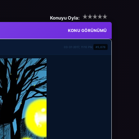
Konuyu Oyla:
KONU GÖRÜNÜMÜ
03-31-2017, 11:10 PM,
#5,678