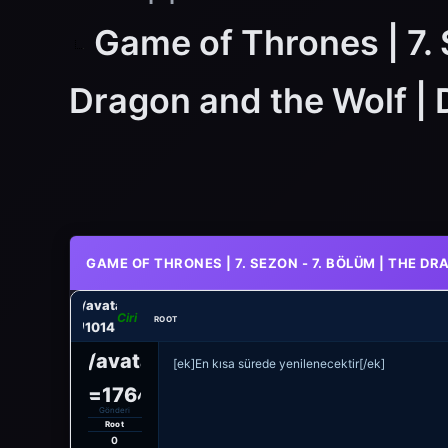
Game of Thrones | 7. 
Dragon and the Wolf | D
0
GAME OF THRONES | 7. SEZON - 7. BÖLÜM | THE DRA
rs/wtsupport/avatars/avatar_1.jpg?
Ciri
ROOT
eline=1764011014
tsupport/avatars/avatar_1.jpg?
[ek]En kısa sürede yenilenecektir[/ek]
dateline=1764011014
Gönderi
Root
0