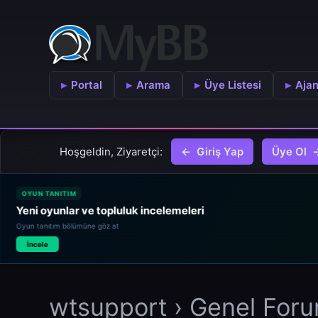
Portal
Arama
Üye Listesi
Aja
Hoşgeldin, Ziyaretçi:
Giriş Yap
Üye Ol
OYUN TANITIM
Yeni oyunlar ve topluluk incelemeleri
Oyun tanıtım bölümüne göz at
İncele
wtsupport
›
Genel For