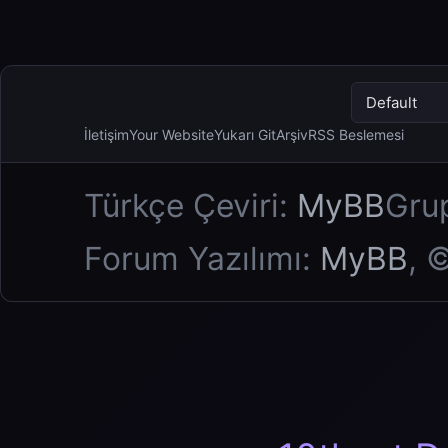
İletişim
Your Website
Yukarı Git
Arşiv
RSS Beslemesi
Türkçe Çeviri:
MyBB
Gru
Forum Yazılımı:
MyBB
, 