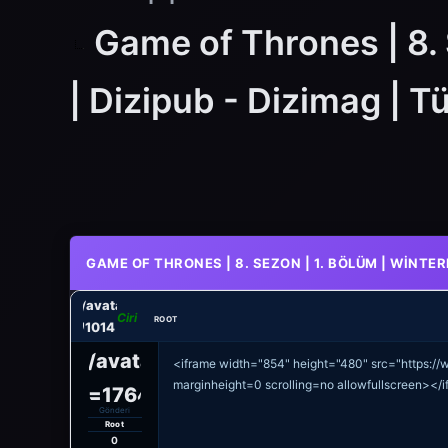
Game of Thrones | 8. 
| Dizipub - Dizimag | Tü
0
GAME OF THRONES | 8. SEZON | 1. BÖLÜM | WINTERF
rs/wtsupport/avatars/avatar_1.jpg?
Ciri
ROOT
eline=1764011014
tsupport/avatars/avatar_1.jpg?
<iframe width="854" height="480" src="https:/
marginheight=0 scrolling=no allowfullscreen></
dateline=1764011014
Gönderi
Root
0