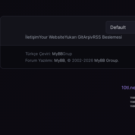
İletişim
Your Website
Yukarı Git
Arşiv
RSS Beslemesi
Türkçe Çeviri:
MyBB
Grup
Forum Yazılımı:
MyBB
, © 2002-2026
MyBB Group
.
10tl.n
Vidi
Vidi
Vidi