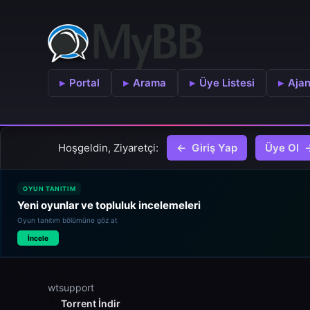
Portal
Arama
Üye Listesi
Aja
Hoşgeldin, Ziyaretçi:
Giriş Yap
Üye Ol
OYUN TANITIM
Yeni oyunlar ve topluluk incelemeleri
Oyun tanıtım bölümüne göz at
İncele
wtsupport
Torrent İndir