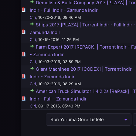
Demolish & Build Company 2017 [PLAZA] | Tor
5 üzerinden 0 Oy - Toplam Ortalama 0 Oy Verilmiş
1
2
3
4
5
Indir - Full Indir - Zamunda Indir
Ciri
,
10-20-2016, 09:46 AM
Ships 2017 [PLAZA] | Torrent Indir - Full Indir -
5 üzerinden 0 Oy - Toplam Ortalama 0 Oy Verilmiş
1
2
3
4
5
Zamunda Indir
Ciri
,
10-19-2016, 11:26 PM
Farm Expert 2017 [REPACK] | Torrent Indir - Ful
5 üzerinden 0 Oy - Toplam Ortalama 0 Oy Verilmiş
1
2
3
4
5
- Zamunda Indir
Ciri
,
10-03-2016, 03:59 PM
Giant Machines 2017 [CODEX] | Torrent Indir - 
5 üzerinden 0 Oy - Toplam Ortalama 0 Oy Verilmiş
1
2
3
4
5
Indir - Zamunda Indir
Ciri
,
10-02-2016, 08:29 AM
American Truck Simulator 1.4.2.2s [RePack] | T
5 üzerinden 0 Oy - Toplam Ortalama 0 Oy Verilmiş
1
2
3
4
5
Indir - Full - Zamunda Indir
Ciri
,
09-17-2016, 05:43 PM