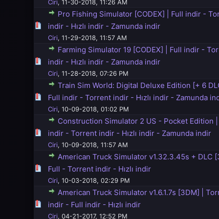
Ciri
,
11-30-2018, 11:26 AM
Pro Fishing Simulator [CODEX] | Full indir - To
5 üzerinden 0 Oy - Toplam Ortalama 0 Oy Verilmiş
1
2
3
4
5
indir - Hızlı indir - Zamunda indir
Ciri
,
11-29-2018, 11:57 AM
Farming Simulator 19 [CODEX] | Full indir - Tor
5 üzerinden 0 Oy - Toplam Ortalama 0 Oy Verilmiş
1
2
3
4
5
indir - Hızlı indir - Zamunda indir
Ciri
,
11-28-2018, 07:26 PM
Train Sim World: Digital Deluxe Edition [+ 6 DL
5 üzerinden 0 Oy - Toplam Ortalama 0 Oy Verilmiş
1
2
3
4
5
Full indir - Torrent indir - Hızlı indir - Zamunda in
Ciri
,
10-09-2018, 01:02 PM
Construction Simulator 2 US - Pocket Edition | 
5 üzerinden 0 Oy - Toplam Ortalama 0 Oy Verilmiş
1
2
3
4
5
indir - Torrent indir - Hızlı indir - Zamunda indir
Ciri
,
10-09-2018, 11:57 AM
American Truck Simulator v1.32.3.45s + DLC [
5 üzerinden 0 Oy - Toplam Ortalama 0 Oy Verilmiş
1
2
3
4
5
Full - Torrent indir - Hızlı indir
Ciri
,
10-03-2018, 02:29 PM
American Truck Simulator v1.6.1.7s [3DM] | Tor
5 üzerinden 0 Oy - Toplam Ortalama 0 Oy Verilmiş
1
2
3
4
5
indir - Full indir - Hızlı indir
Ciri
,
04-21-2017, 12:52 PM