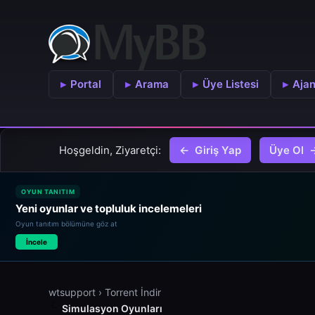
Portal
Arama
Üye Listesi
Aja
Hoşgeldin, Ziyaretçi:
Giriş Yap
Üye Ol
OYUN TANITIM
Yeni oyunlar ve topluluk incelemeleri
Oyun tanıtım bölümüne göz at
İncele
wtsupport
›
Torrent İndir
Simulasyon Oyunları