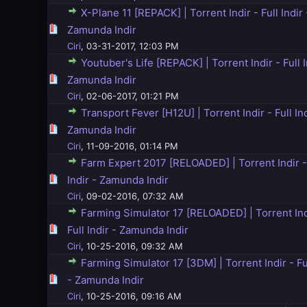
X-Plane 11 [REPACK] | Torrent Indir - Full Indir 
5 üzerinden 0 Oy - Toplam Ortalama 0 Oy Verilmiş
1
2
3
4
5
Zamunda Indir
Ciri
,
03-31-2017, 12:03 PM
Youtuber's Life [REPACK] | Torrent Indir - Full I
5 üzerinden 0 Oy - Toplam Ortalama 0 Oy Verilmiş
1
2
3
4
5
Zamunda Indir
Ciri
,
02-06-2017, 01:21 PM
Transport Fever [H12U] | Torrent Indir - Full Ind
5 üzerinden 0 Oy - Toplam Ortalama 0 Oy Verilmiş
1
2
3
4
5
Zamunda Indir
Ciri
,
11-09-2016, 01:14 PM
Farm Expert 2017 [RELOADED] | Torrent Indir -
5 üzerinden 0 Oy - Toplam Ortalama 0 Oy Verilmiş
1
2
3
4
5
Indir - Zamunda Indir
Ciri
,
09-02-2016, 07:32 AM
Farming Simulator 17 [RELOADED] | Torrent Ind
5 üzerinden 0 Oy - Toplam Ortalama 0 Oy Verilmiş
1
2
3
4
5
Full Indir - Zamunda Indir
Ciri
,
10-25-2016, 09:32 AM
Farming Simulator 17 [3DM] | Torrent Indir - Ful
5 üzerinden 0 Oy - Toplam Ortalama 0 Oy Verilmiş
1
2
3
4
5
- Zamunda Indir
Ciri
,
10-25-2016, 09:16 AM