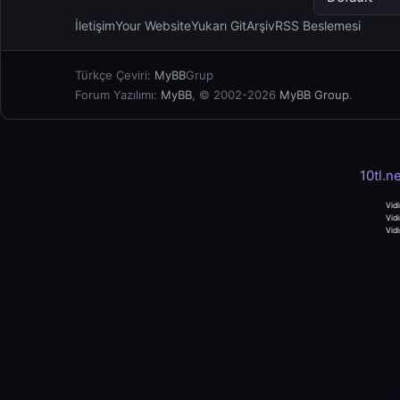
İletişim
Your Website
Yukarı Git
Arşiv
RSS Beslemesi
Türkçe Çeviri:
MyBB
Grup
Forum Yazılımı:
MyBB
, © 2002-2026
MyBB Group
.
10tl.n
Vidi
Vidi
Vidi