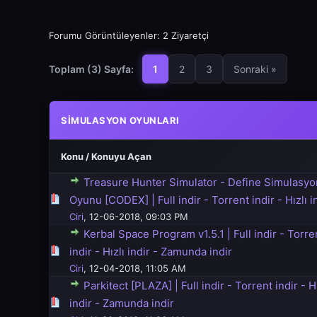
Forumu Görüntüleyenler: 2 Ziyaretçi
Toplam (3) Sayfa:
1
2
3
Sonraki »
SIMULASYON OYUNLARI
Konu
/
Konuyu Açan
Treasure Hunter Simulator - Define Simulasyo
5 üzerinden 0 Oy - Toplam Ortalama 0 Oy Verilmiş
1
2
3
4
5
Oyunu [CODEX] | Full indir - Torrent indir - Hızlı i
Ciri
,
12-06-2018, 09:03 PM
Kerbal Space Program v1.5.1 | Full indir - Torre
5 üzerinden 0 Oy - Toplam Ortalama 0 Oy Verilmiş
1
2
3
4
5
indir - Hızlı indir - Zamunda indir
Ciri
,
12-04-2018, 11:05 AM
Parkitect [PLAZA] | Full indir - Torrent indir - Hı
5 üzerinden 0 Oy - Toplam Ortalama 0 Oy Verilmiş
1
2
3
4
5
indir - Zamunda indir