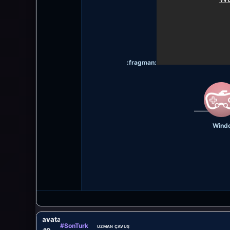
:fragman:
Window
rs/wtsupport/avatars/avatar_338.jpg?
#SonTurk
UZMAN ÇAVUŞ