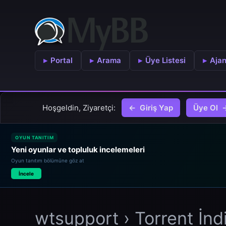
Portal
Arama
Üye Listesi
Aja
Hoşgeldin, Ziyaretçi:
Giriş Yap
Üye Ol
OYUN TANITIM
Yeni oyunlar ve topluluk incelemeleri
Oyun tanıtım bölümüne göz at
İncele
wtsupport
›
Torrent İnd