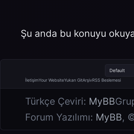
Şu anda bu konuyu okuyan
İletişim
Your Website
Yukarı Git
Arşiv
RSS Beslemesi
Türkçe Çeviri:
MyBB
Gru
Forum Yazılımı:
MyBB
, 